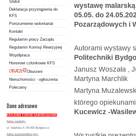
Statut
wystawę malarską
Deklaracja przystąpienia do
05.05. do 24.05.2
KFS
Pozarządowych i Wo
Porozumienie wolontariat
Kontakt
Regulamin pracy Zarządu
Autorami wystawy s
Regulamin Komisji Rewizyjnej
Współpraca
Politechniki Bydgo
Honorowi członkowie KFS
Janusz Woszała , Ju
Oburzeni
Martyna Marchlik
Nieruchomości - ogłoszenia
Polecamy
Martyna Muzalewska
którego opiekunami
Dane adresowe
Kucewicz -Wasile
KRAJOWE FORUM SAMORZĄDOWE
Adres siedziby:
ul. Gdańska 5; 85-005 Bydgoszcz
Wszystkie prezento
Adres korespondencyjny: