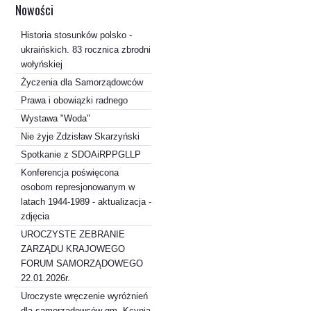
Nowości
Historia stosunków polsko -
ukraińskich. 83 rocznica zbrodni
wołyńskiej
Życzenia dla Samorządowców
Prawa i obowiązki radnego
Wystawa "Woda"
Nie żyje Zdzisław Skarzyński
Spotkanie z SDOAiRPPGLLP
Konferencja poświęcona
osobom represjonowanym w
latach 1944-1989 - aktualizacja -
zdjęcia
UROCZYSTE ZEBRANIE
ZARZĄDU KRAJOWEGO
FORUM SAMORZĄDOWEGO
22.01.2026r.
Uroczyste wręczenie wyróżnień
dla samorządowców gm. Kcynia