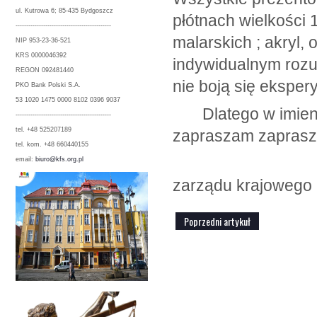
ul. Kutrowa 6; 85-435 Bydgoszcz
płótnach wielkości
---------------------------------------------
malarskich ; akryl,
NIP 953-23-36-521
KRS 0000046392
indywidualnym rozu
REGON 092481440
nie boją się ekspe
PKO Bank Polski S.A.
53 1020 1475 0000 8102 0396 9037
Dlatego w imieniu
---------------------------------------------
tel. +48 525207189
zapraszam zaprasz
tel. kom. +48 660440155
Z poważani
email:
biuro@kfs.org.pl
zarządu krajowego 
Poprzedni artykuł