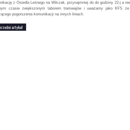
ikację z Osiedla Leśnego na Wilczak, przynajmniej do do godziny 22-j a ni
nym czasie zwiększonym taborem tramwajów i uważamy jako KFS że p
ącego pogorszenia komunikacji na innych liniach.
przedni artykuł