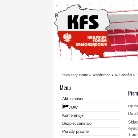
Jesteś tutaj:
Home
Współpraca
Aktualności
Menu
Pism
Aktualności
Opubli
JOW
Do Z
Konferencje
Skład
Bezpieczeństwo
wysu
Porady prawne
Tram