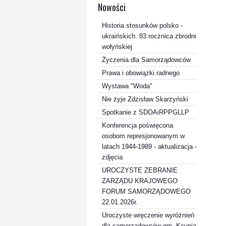
Nowości
Historia stosunków polsko -
ukraińskich. 83 rocznica zbrodni
wołyńskiej
Życzenia dla Samorządowców
Prawa i obowiązki radnego
Wystawa "Woda"
Nie żyje Zdzisław Skarzyński
Spotkanie z SDOAiRPPGLLP
Konferencja poświęcona
osobom represjonowanym w
latach 1944-1989 - aktualizacja -
zdjęcia
UROCZYSTE ZEBRANIE
ZARZĄDU KRAJOWEGO
FORUM SAMORZĄDOWEGO
22.01.2026r.
Uroczyste wręczenie wyróżnień
dla samorządowców gm. Kcynia