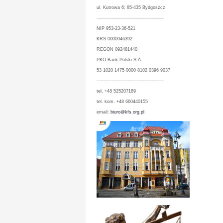
ul. Kutrowa 6; 85-435 Bydgoszcz
---------------------------------------------
NIP 953-23-36-521
KRS 0000046392
REGON 092481440
PKO Bank Polski S.A.
53 1020 1475 0000 8102 0396 9037
---------------------------------------------
tel. +48 525207189
tel. kom. +48 660440155
email:
biuro@kfs.org.pl