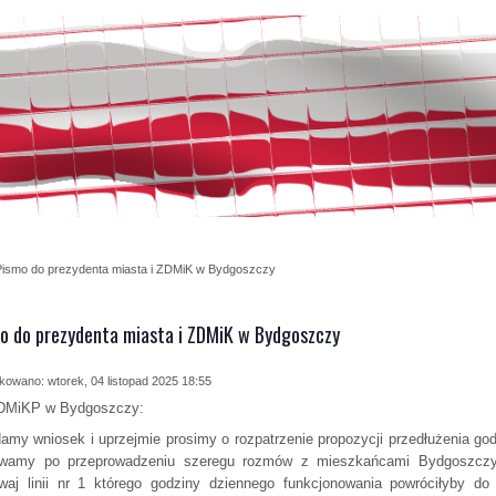
Pismo do prezydenta miasta i ZDMiK w Bydgoszczy
o do prezydenta miasta i ZDMiK w Bydgoszczy
kowano: wtorek, 04 listopad 2025 18:55
DMiKP w Bydgoszczy:
amy wniosek i uprzejmie prosimy o rozpatrzenie propozycji przedłużenia god
wamy po przeprowadzeniu szeregu rozmów z mieszkańcami Bydgoszczy, g
waj linii nr 1 którego godziny dziennego funkcjonowania powróciłyby do