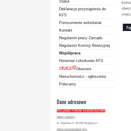
Statut
komun
obec
Deklaracja przystąpienia do
znacz
KFS
Porozumienie wolontariat
Po
Kontakt
Regulamin pracy Zarządu
Regulamin Komisji Rewizyjnej
Współpraca
Honorowi członkowie KFS
Oburzeni
Nieruchomości - ogłoszenia
Polecamy
Dane adresowe
KRAJOWE FORUM SAMORZĄDOWE
Adres siedziby:
ul. Gdańska 5; 85-005 Bydgoszcz
Adres korespondencyjny: