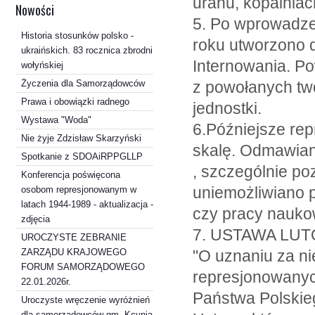
uranu, kopalnia
Nowości
5. Po wprowadze
Historia stosunków polsko -
roku utworzono 
ukraińskich. 83 rocznica zbrodni
Internowania. P
wołyńskiej
Życzenia dla Samorządowców
z powołanych two
Prawa i obowiązki radnego
jednostki.
Wystawa "Woda"
6.Późniejsze rep
Nie żyje Zdzisław Skarzyński
skalę. Odmawian
Spotkanie z SDOAiRPPGLLP
, szczególnie p
Konferencja poświęcona
uniemożliwiano p
osobom represjonowanym w
latach 1944-1989 - aktualizacja -
czy pracy nauko
zdjęcia
7. USTAWA LUTOW
UROCZYSTE ZEBRANIE
ZARZĄDU KRAJOWEGO
"O uznaniu za 
FORUM SAMORZĄDOWEGO
represjonowanych
22.01.2026r.
Państwa Polskie
Uroczyste wręczenie wyróżnień
dla samorządowców gm. Kcynia