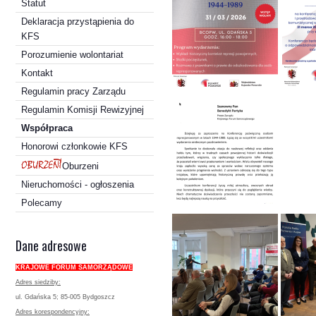
Statut
Deklaracja przystąpienia do
KFS
Porozumienie wolontariat
Kontakt
Regulamin pracy Zarządu
Regulamin Komisji Rewizyjnej
Współpraca
Honorowi członkowie KFS
Oburzeni
Nieruchomości - ogłoszenia
Polecamy
Dane adresowe
KRAJOWE FORUM SAMORZĄDOWE
Adres siedziby:
ul. Gdańska 5; 85-005 Bydgoszcz
Adres korespondencyjny: