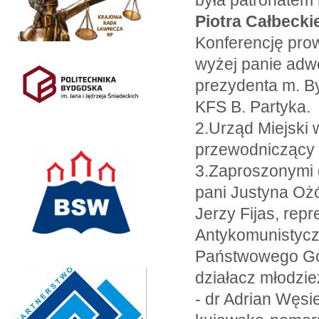
była patronatem
Piotra Całbecki
Konferencję pro
wyżej panie adwo
prezydenta m. B
KFS B. Partyka.
2.Urząd Miejski
przewodniczący 
3.Zaproszonymi g
pani Justyna Ożó
Jerzy Fijas, rep
Antykomunistycz
Państwowego Go
działacz młodzie
- dr Adrian Węsie