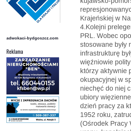
kujawsko-pomorsk
represjonowanyc
Krajeńskiej w Na
4.Kolejni prelege
PRL. Wobec opoz
adwokaci-bydgoszcz.com
stosowane były 
Reklama
infrastrukturę b
więźniowie polit
którzy aktywnie 
okupacyjnej w s
niechęć do niej
ubiory więzienn
dzień pracy za k
1952 roku, zatru
(Ośrodek Pracy 