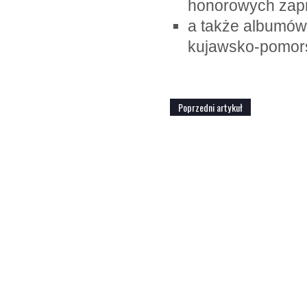
honorowych zap
a także albumów
kujawsko-pomor
Poprzedni artykuł