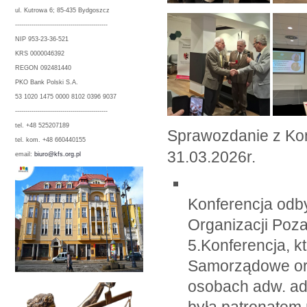
ul. Kutrowa 6; 85-435 Bydgoszcz
---------------------------------------------
NIP 953-23-36-521
KRS 0000046392
REGON 092481440
PKO Bank Polski S.A.
53 1020 1475 0000 8102 0396 9037
---------------------------------------------
tel. +48 525207189
Sprawozdanie z Kon
tel. kom. +48 660440155
31.03.2026r.
email:
biuro@kfs.org.pl
Konferencja odby
Organizacji Poz
5.Konferencja, k
Samorządowe or
osobach adw. adw.