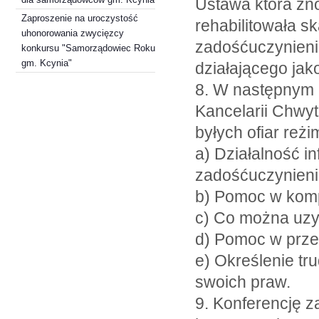
Ustawa która zn
Zaproszenie na uroczystość
rehabilitowała s
uhonorowania zwycięzcy
zadośćuczynieni
konkursu "Samorządowiec Roku
gm. Kcynia"
działającego jak
8. W następnym p
Kancelarii Chwyt
byłych ofiar reż
a) Działalność i
zadośćuczynieniu
b) Pomoc w kom
c) Co można uz
d) Pomoc w prze
e) Określenie tr
swoich praw.
9. Konferencję