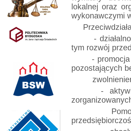
lokalnej or
wykonawczymi w 
Przeciwdziałani
- działalność
tym rozwój przed
- promocja zat
pozostających b
zwolnieniem 
- aktywizacj
zorganizowanych
Pomoc w sa
przedsiębiorczoś