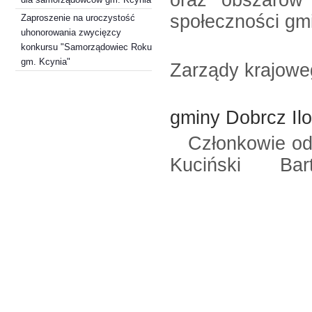
oraz obszarów 
społeczności gm
Zaproszenie na uroczystość
uhonorowania zwycięzcy
Z pow
konkursu "Samorządowiec Roku
gm. Kcynia"
Zarządy krajowe
gminy Dobrcz Il
Członkowie o
Kuciński Bart