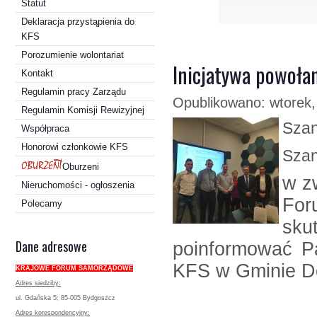
Statut
Deklaracja przystąpienia do
KFS
Porozumienie wolontariat
Inicjatywa powoła
Kontakt
Regulamin pracy Zarządu
Opublikowano: wtorek,
Regulamin Komisji Rewizyjnej
Szan
Współpraca
Honorowi członkowie KFS
Szan
Oburzeni
w z
Nieruchomości - ogłoszenia
Fo
Polecamy
sku
Dane adresowe
poinformować Pa
KFS w Gminie D
KRAJOWE FORUM SAMORZĄDOWE
Adres siedziby:
ul. Gdańska 5; 85-005 Bydgoszcz
Adres korespondencyjny: