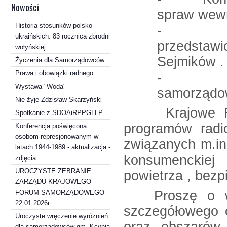
Nowości
spraw wewn
Historia stosunków polsko -
-
ukraińskich. 83 rocznica zbrodni
przedstaw
wołyńskiej
Sejmików .
Życzenia dla Samorządowców
Prawa i obowiązki radnego
- Nagra
Wystawa "Woda"
samorządo
Nie żyje Zdzisław Skarzyński
Krajowe Foru
Spotkanie z SDOAiRPPGLLP
programów radio
Konferencja poświęcona
osobom represjonowanym w
związanych m.in
latach 1944-1989 - aktualizacja -
konsumenckiej 
zdjęcia
UROCZYSTE ZEBRANIE
powietrza , bezp
ZARZĄDU KRAJOWEGO
Proszę o wyz
FORUM SAMORZĄDOWEGO
22.01.2026r.
szczegółowego 
Uroczyste wręczenie wyróżnień
dla samorządowców gm. Kcynia