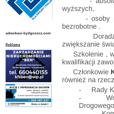
- absolwenci
wyższych,
- osoby pracu
bezrobotne .
adwokaci-bydgoszcz.com
Doradztwo i
zwiększanie świa
Reklama
Szkolenie , war
kwalifikacji zaw
Członkowie
również na rzecz
-
Rady K
-
Wo
Drogowego
-
Kom