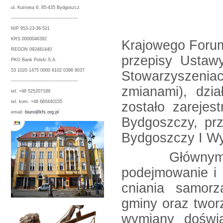
ul. Kutrowa 6; 85-435 Bydgoszcz
---------------------------------------------
NIP 953-23-36-521
KRS 0000046392
Krajowego Forum
REGON 092481440
przepisy Ustaw
PKO Bank Polski S.A.
53 1020 1475 0000 8102 0396 9037
Stowarzyszenia
---------------------------------------------
zmianami), dzia
tel. +48 525207189
tel. kom. +48 660440155
zostało zarejes
email:
biuro@kfs.org.pl
Bydgoszc
Bydgoszczy I Wy
Głównym cel
podejmowanie i 
cniania samor
gminy oraz tw
wymiany doświa