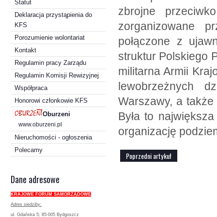
Statut
zbrojne przeciw
Deklaracja przystąpienia do
zorganizowane p
KFS
Porozumienie wolontariat
połączone z ujawni
Kontakt
struktur Polskiego
Regulamin pracy Zarządu
militarna Armii Kr
Regulamin Komisji Rewizyjnej
lewobrzeżnych dzi
Współpraca
Warszawy, a także
Honorowi członkowie KFS
Była to największa
Oburzeni
www.oburzeni.pl
organizację podzie
Nieruchomości - ogłoszenia
Polecamy
Poprzedni artykuł
Dane adresowe
KRAJOWE FORUM SAMORZĄDOWE
Adres siedziby:
ul. Gdańska 5; 85-005 Bydgoszcz