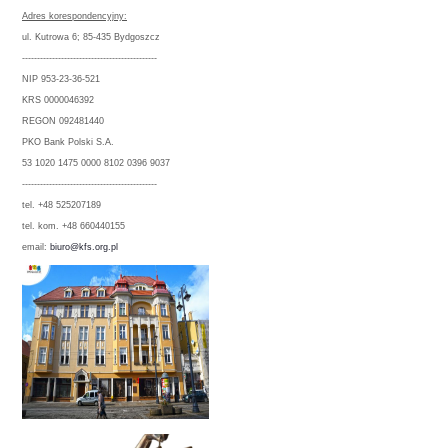
Adres korespondencyjny:
ul. Kutrowa 6; 85-435 Bydgoszcz
---------------------------------------------
NIP 953-23-36-521
KRS 0000046392
REGON 092481440
PKO Bank Polski S.A.
53 1020 1475 0000 8102 0396 9037
---------------------------------------------
tel. +48 525207189
tel. kom. +48 660440155
email:
biuro@kfs.org.pl