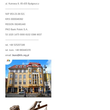
ul. Kutrowa 6; 85-435 Bydgoszcz
---------------------------------------------
NIP 953-23-36-521
KRS 0000046392
REGON 092481440
PKO Bank Polski S.A.
53 1020 1475 0000 8102 0396 9037
---------------------------------------------
tel. +48 525207189
tel. kom. +48 660440155
email:
biuro@kfs.org.pl