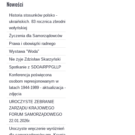
Nowości
Historia stosunków polsko -
ukraińskich. 83 rocznica zbrodni
wołyńskiej
Życzenia dla Samorządowców
Prawa i obowiązki radnego
Wystawa "Woda"
Nie żyje Zdzisław Skarzyński
Spotkanie z SDOAiRPPGLLP
Konferencja poświęcona
osobom represjonowanym w
latach 1944-1989 - aktualizacja -
zdjęcia
UROCZYSTE ZEBRANIE
ZARZĄDU KRAJOWEGO
FORUM SAMORZĄDOWEGO
22.01.2026r.
Uroczyste wręczenie wyróżnień
dla samorządowców gm. Kcynia