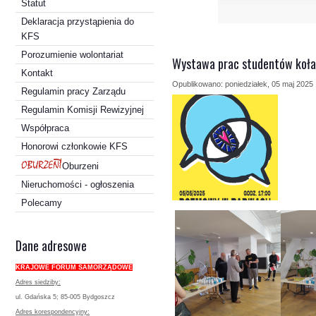
Statut
Deklaracja przystąpienia do
KFS
Porozumienie wolontariat
Wystawa prac studentów koł
Kontakt
Opublikowano: poniedziałek, 05 maj 2025
Regulamin pracy Zarządu
Regulamin Komisji Rewizyjnej
Współpraca
Honorowi członkowie KFS
Oburzeni
Nieruchomości - ogłoszenia
Polecamy
Dane adresowe
KRAJOWE FORUM SAMORZĄDOWE
Adres siedziby:
ul. Gdańska 5; 85-005 Bydgoszcz
Adres korespondencyjny: