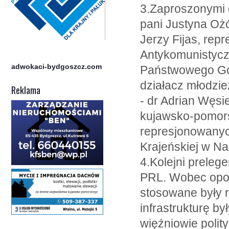
3.Zaproszonymi g
pani Justyna Ożó
Jerzy Fijas, rep
Antykomunistycz
adwokaci-bydgoszcz.com
Państwowego Go
działacz młodzie
Reklama
- dr Adrian Węsie
kujawsko-pomorsk
represjonowanyc
Krajeńskiej w Na
4.Kolejni prelege
PRL. Wobec opoz
stosowane były 
infrastrukturę b
więźniowie polit