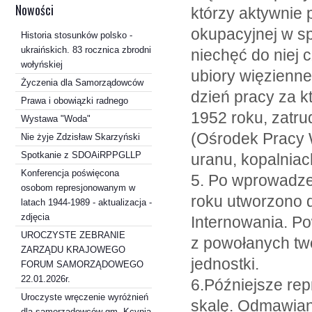
Nowości
którzy aktywnie 
okupacyjnej w s
Historia stosunków polsko -
ukraińskich. 83 rocznica zbrodni
niechęć do niej
wołyńskiej
ubiory więzienn
Życzenia dla Samorządowców
dzień pracy za k
Prawa i obowiązki radnego
1952 roku, zatru
Wystawa "Woda"
(Ośrodek Pracy 
Nie żyje Zdzisław Skarzyński
Spotkanie z SDOAiRPPGLLP
uranu, kopalnia
Konferencja poświęcona
5. Po wprowadze
osobom represjonowanym w
roku utworzono 
latach 1944-1989 - aktualizacja -
zdjęcia
Internowania. P
UROCZYSTE ZEBRANIE
z powołanych two
ZARZĄDU KRAJOWEGO
jednostki.
FORUM SAMORZĄDOWEGO
22.01.2026r.
6.Późniejsze rep
Uroczyste wręczenie wyróżnień
skalę. Odmawian
dla samorządowców gm. Kcynia