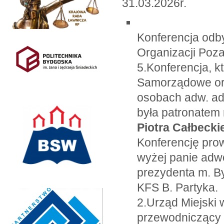
31.03.2026r.
Konferencja odby
Organizacji Poz
5.Konferencja, k
Samorządowe or
osobach adw. adw.
była patronatem
Piotra Całbecki
Konferencję pro
wyżej panie adwo
prezydenta m. B
KFS B. Partyka.
2.Urząd Miejski
przewodniczący 