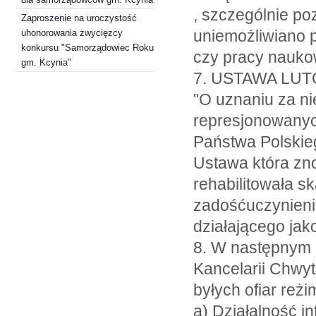
, szczególnie p
Zaproszenie na uroczystość
uniemożliwiano p
uhonorowania zwycięzcy
konkursu "Samorządowiec Roku
czy pracy nauko
gm. Kcynia"
7. USTAWA LUTOW
"O uznaniu za 
represjonowanych
Państwa Polskie
Ustawa która zn
rehabilitowała s
zadośćuczynieni
działającego jak
8. W następnym p
Kancelarii Chwyt
byłych ofiar reż
a) Działalność i