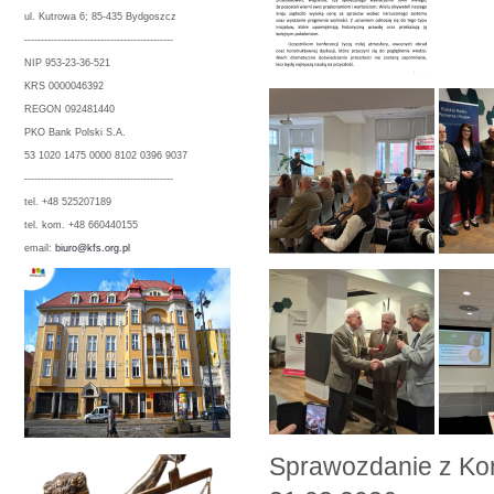
ul. Kutrowa 6; 85-435 Bydgoszcz
---------------------------------------------
NIP 953-23-36-521
KRS 0000046392
REGON 092481440
PKO Bank Polski S.A.
53 1020 1475 0000 8102 0396 9037
---------------------------------------------
tel. +48 525207189
tel. kom. +48 660440155
email:
biuro@kfs.org.pl
Sprawozdanie z Kon