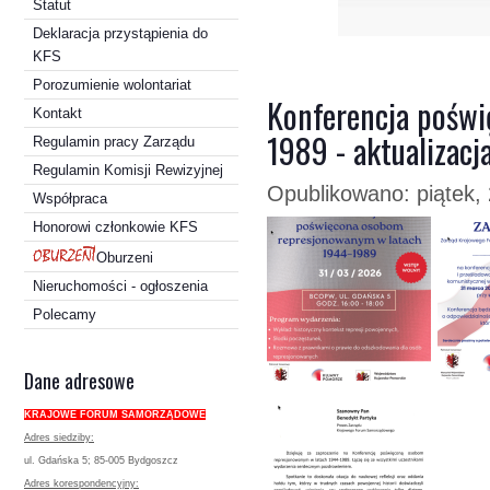
Statut
Deklaracja przystąpienia do
KFS
Porozumienie wolontariat
Konferencja pośw
Kontakt
1989 - aktualizacja
Regulamin pracy Zarządu
Regulamin Komisji Rewizyjnej
Opublikowano: piątek, 
Współpraca
Honorowi członkowie KFS
Oburzeni
Nieruchomości - ogłoszenia
Polecamy
Dane adresowe
KRAJOWE FORUM SAMORZĄDOWE
Adres siedziby:
ul. Gdańska 5; 85-005 Bydgoszcz
Adres korespondencyjny: