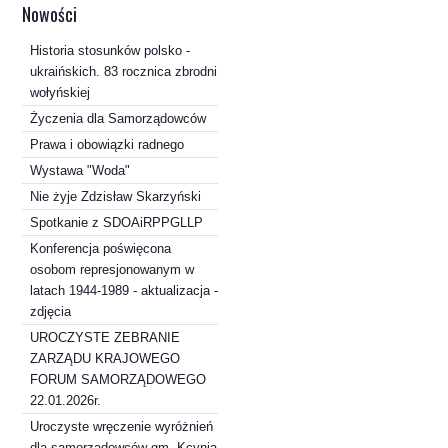
Nowości
Historia stosunków polsko -
ukraińskich. 83 rocznica zbrodni
wołyńskiej
Życzenia dla Samorządowców
Prawa i obowiązki radnego
Wystawa "Woda"
Nie żyje Zdzisław Skarzyński
Spotkanie z SDOAiRPPGLLP
Konferencja poświęcona
osobom represjonowanym w
latach 1944-1989 - aktualizacja -
zdjęcia
UROCZYSTE ZEBRANIE
ZARZĄDU KRAJOWEGO
FORUM SAMORZĄDOWEGO
22.01.2026r.
Uroczyste wręczenie wyróżnień
dla samorządowców gm. Kcynia