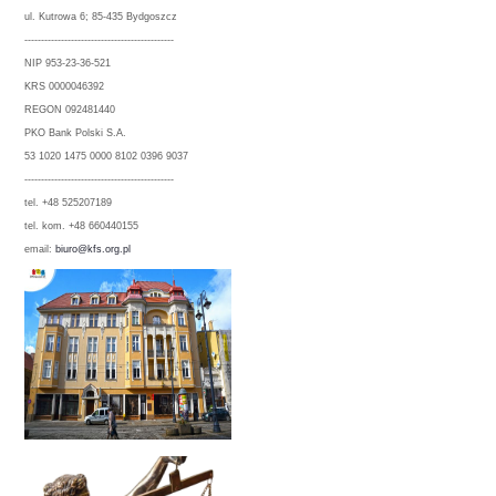
ul. Kutrowa 6; 85-435 Bydgoszcz
---------------------------------------------
NIP 953-23-36-521
KRS 0000046392
REGON 092481440
PKO Bank Polski S.A.
53 1020 1475 0000 8102 0396 9037
---------------------------------------------
tel. +48 525207189
tel. kom. +48 660440155
email:
biuro@kfs.org.pl