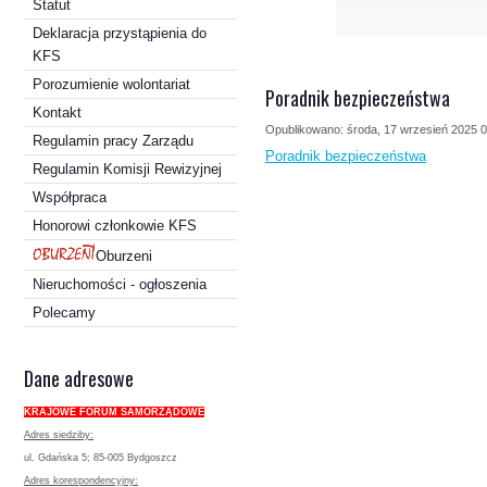
Statut
Deklaracja przystąpienia do
KFS
Porozumienie wolontariat
Poradnik bezpieczeństwa
Kontakt
Opublikowano: środa, 17 wrzesień 2025 
Regulamin pracy Zarządu
Poradnik bezpieczeństwa
Regulamin Komisji Rewizyjnej
Współpraca
Honorowi członkowie KFS
Oburzeni
Nieruchomości - ogłoszenia
Polecamy
Dane adresowe
KRAJOWE FORUM SAMORZĄDOWE
Adres siedziby:
ul. Gdańska 5; 85-005 Bydgoszcz
Adres korespondencyjny: